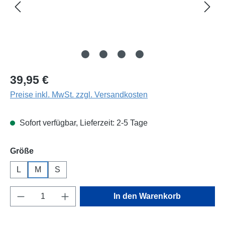
Regulärer Preis:
39,95 €
Preise inkl. MwSt. zzgl. Versandkosten
Sofort verfügbar, Lieferzeit: 2-5 Tage
auswählen
Größe
L
M
S
Produkt Anzahl: Gib den gewünschten Wert e
In den Warenkorb