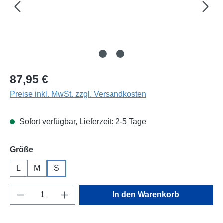
Regulärer Preis:
87,95 €
Preise inkl. MwSt. zzgl. Versandkosten
Sofort verfügbar, Lieferzeit: 2-5 Tage
auswählen
Größe
L
M
S
Produkt Anzahl: Gib den gewünschten Wert e
In den Warenkorb