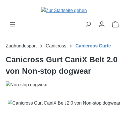
Zum Hauptinhalt springen
Ware
Zughundesport
Canicross
Canicross Gurte
Canicross Gurt CaniX Belt 2.0
von Non-stop dogwear
Bildergalerie überspringen