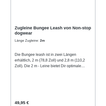
Zugleine Bungee Leash von Non-stop
dogwear
Länge Zugleine:
2m
Die Bungee leash ist in zwei Längen
erhältlich, 2 m (78,8 Zoll) und 2,8 m (110,2
Zoll). Die 2 m - Leine bietet Dir optimale
Kontrolle über Deinen Hund und ist somit
unsere Empfehlung fürs Canicross und
Wandern. Für Aktivitäten wie Bikejöring und
Skijöring, wo ein Sicherheitsabstand
zwischen dem Hund und der Ausrüstung
erforderlich ist, ist die 2,8 m-Leine die
Regulärer Preis:
49,95 €
perfekte Wahl. Das Innere der Bungee leash