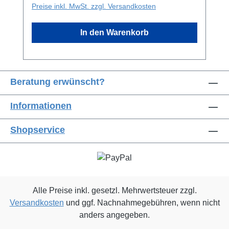
Preise inkl. MwSt. zzgl. Versandkosten
ist aus hochwertigem Gummiband gemacht,
das stark genug ist, auch die kräftigsten
In den Warenkorb
Hunde zu halten. Der Kern ist durch eine
haltbare Polyesterschicht geschützt. Die
Bungee leash wird mit einem Twistlock-
Karabiner ins Geschirr Deines Hundes
Beratung erwünscht?
eingehakt, was die sicherste verfügbare
Option ist. Der Karabiner verriegelt sich selbst
Informationen
und stellt sicher, dass Dein Hund nicht
verloren geht.
Shopservice
Alle Preise inkl. gesetzl. Mehrwertsteuer zzgl.
Versandkosten
und ggf. Nachnahmegebühren, wenn nicht
anders angegeben.