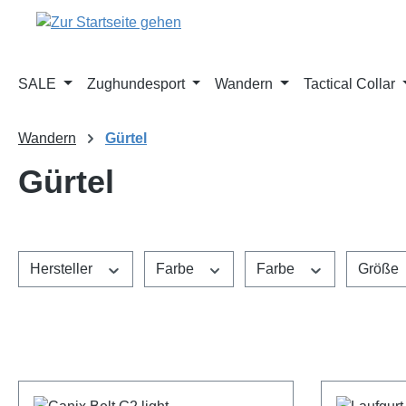
m Hauptinhalt springen
Zur Suche springen
Zur Hauptnavigation springen
SALE
Zughundesport
Wandern
Tactical Collar
Wandern
Gürtel
Gürtel
Hersteller
Farbe
Farbe
Größe