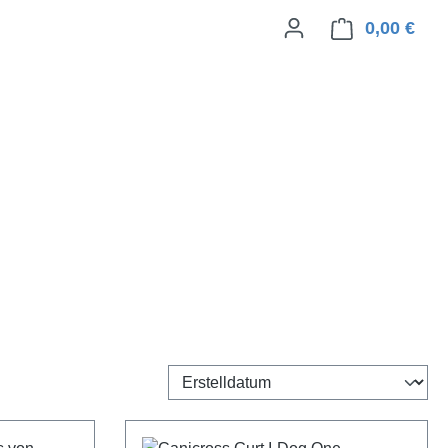
0,00 €
Ware