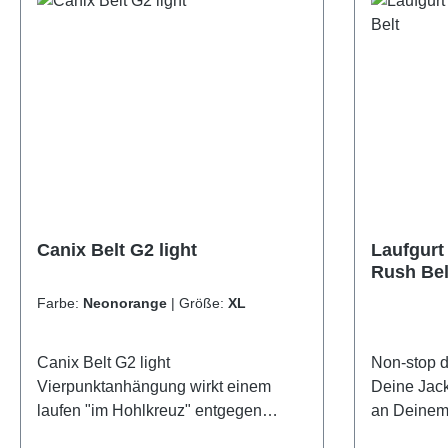
Canix Belt G2 light
Laufgurt
Rush Bel
Farbe:
Neonorange
|
Größe:
XL
Canix Belt G2 light
Non-stop 
Vierpunktanhängung wirkt einem
Deine Jack
laufen "im Hohlkreuz" entgegen
an Deinem
leichtes einstellen & schnelles
Gurt an - 