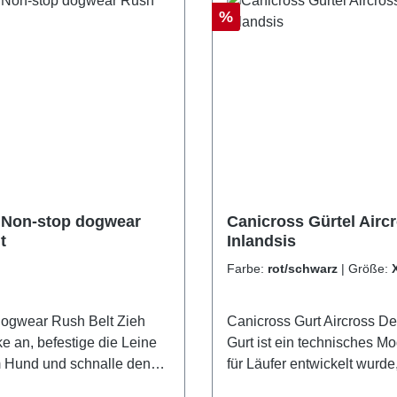
Rabatt
%
 Non-stop dogwear
Canicross Gürtel Airc
t
Inlandsis
Farbe:
rot/schwarz
|
Größe:
dogwear Rush Belt Zieh
Canicross Gurt Aircross De
e an, befestige die Leine
Gurt ist ein technisches Mo
 Hund und schnalle den
für Läufer entwickelt wurde
in dreißig Sekunden bist Du
Canicross und Skijöring n