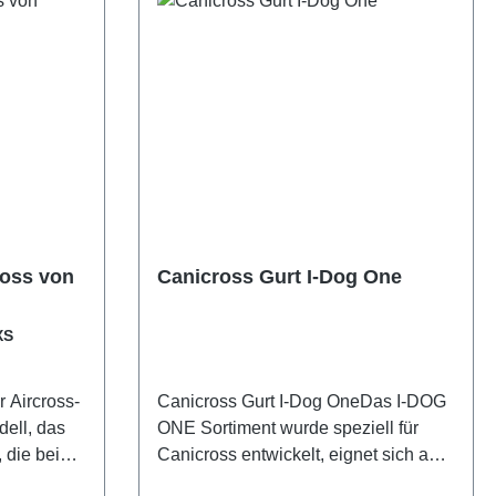
ross von
Canicross Gurt I-Dog One
XS
r Aircross-
Canicross Gurt I-Dog OneDas I-DOG
dell, das
ONE Sortiment wurde speziell für
, die beim
Canicross entwickelt, eignet sich aber
ach Komfort
auch hervorragend für andere