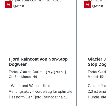
Rabatt
Rabatt
%
%
Fjord Raincoat von Non-Stop
Glacier 
Dogwear
Stop Do
Farbe Glacier Jacket:
grey/green
|
Farbe Glaci
Größen Mäntel:
60
Mäntel:
50
- Wind- und Wasserdicht -
Glacier Jacket 2.0 Di
Atmungsaktiv - Kordelzug für optimale
2.0 ist ei
Passform Der Fjord Raincoat hält
Hunde, die
deinen Hund auch bei starkem Regen
Insulation 