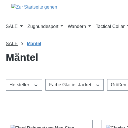
m Hauptinhalt springen
Zur Suche springen
Zur Hauptnavigation springen
SALE
Zughundesport
Wandern
Tactical Collar
SALE
Mäntel
Mäntel
Hersteller
Farbe Glacier Jacket
Größen 