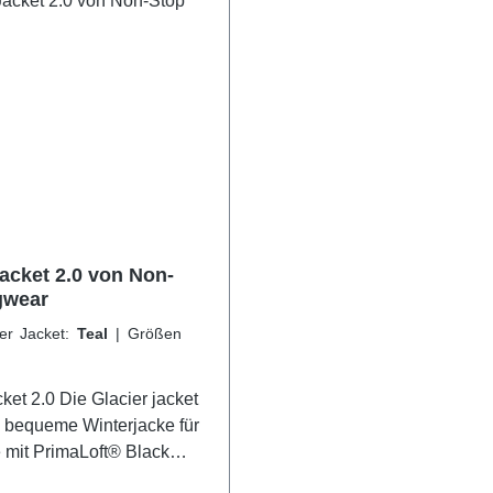
Jacket 2.0 von Non-
gwear
er Jacket:
Teal
|
Größen
e Glacier jacket
ne bequeme Winterjacke für
 mit PrimaLoft® Black
Eco isoliert ist, was