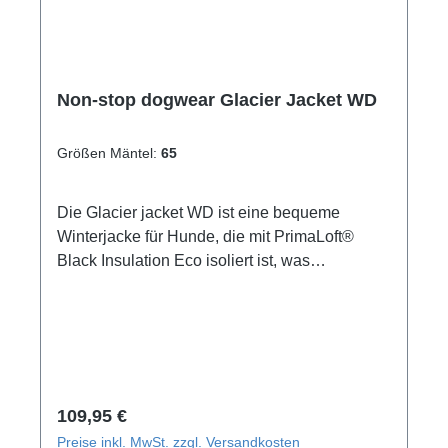
getrocknet werden.
bevor der Fleck eindringt. In der
Waschmaschine Wollprogramm und spezielles
Wollwaschmittel nutzen. Nicht
trocknergeeignet
Non-stop dogwear Glacier Jacket WD
Größen Mäntel:
65
Die Glacier jacket WD ist eine bequeme
Winterjacke für Hunde, die mit PrimaLoft®
Black Insulation Eco isoliert ist, was
üblicherweise in Sportbekleidung für
Menschen verwendet wird. Die Isolierung ist
leicht und weich, bietet Deinem Hund aber
dennoch die Wärme, die er bei jedem Wetter
braucht. Diese isolierte Hundejacke ist auch
dann noch wirksam, wenn sie nass wird. Die
Regulärer Preis:
109,95 €
Glacier jacket WD hat ein winddichtes und
Preise inkl. MwSt. zzgl. Versandkosten