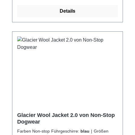
geeignet für 50-55cm Rückenlänge60 -
während er den Körper deines Hundes gut
geeignet für 60-65cm Rückenlänge
Details
abdeckt. Die Kordelzüge sorgen für eine
optimale Passform, während die Beinschlaufen
verhindern, dass der Mantel verrutschen
kann.Ein Geschirr kann dank der speziellen
Leinenöffnung unter dem Mantel getragen
werden.Um auch in der Dunkelheit gut sichtbar
zu sein, ist der Regenmantel mit
reflektierenden Details ausgestattet.Der Fjord
Raincoat ist in verschiedenen Farben
erhältlich: schwarz, blau, lila, orange und grün.
Glacier Wool Jacket 2.0 von Non-Stop
Dogwear
Farben Non-stop Führgeschirre:
blau
|
Größen