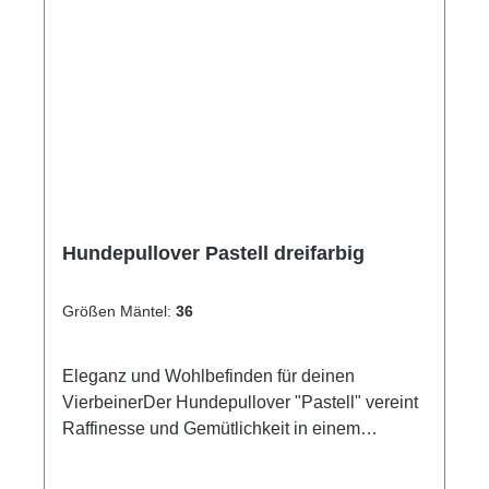
Hundepullover Pastell dreifarbig
Größen Mäntel:
36
Eleganz und Wohlbefinden für deinen
VierbeinerDer Hundepullover "Pastell" vereint
Raffinesse und Gemütlichkeit in einem
einzigartigen Design. Er bietet nicht nur
optimalen Tragekomfort, sondern verleiht