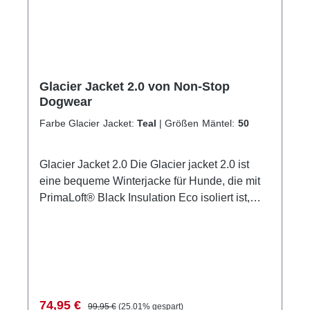
Glacier Jacket 2.0 von Non-Stop
Dogwear
Farbe Glacier Jacket:
Teal
|
Größen Mäntel:
50
Glacier Jacket 2.0 Die Glacier jacket 2.0 ist
eine bequeme Winterjacke für Hunde, die mit
PrimaLoft® Black Insulation Eco isoliert ist,
was üblicherweise in Sportbekleidung für
Menschen verwendet wird. Die Isolierung ist
leicht und weich, bietet Deinem Hund aber
dennoch die Wärme, die er bei jedem Wetter
braucht. Diese isolierte Hundejacke ist auch
dann noch wirksam, wenn sie nass wird. Die
Verkaufspreis:
Regulärer Preis:
74,95 €
99,95 €
(25.01% gespart)