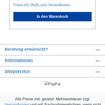
Glacier jacket 2.0 hat ein winddichtes und
Preise inkl. MwSt. zzgl. Versandkosten
wasserabweisendes Außenmaterial. Die
exponierten Stellen sind verstärkt und bieten
In den Warenkorb
so zusätzlichen Schutz vor
Witterungseinflüssen und rauer Vegetation.
Diese warme Hundejacke wurde entwickelt,
um Deinem Hund volle Bewegungsfreiheit zu
bieten. Die Glacier jacket 2.0 kann sowohl
beim Wandern und Training mit Deinem Hund
Beratung erwünscht?
als auch in der Pause verwendet werden. Die
Glacier jacket 2.0 wurde mit neuen Einsätzen
Informationen
aktualisiert, um sich dem Körper Deines
Hundes perfekt anzupassen. Der Kordelzug
Shopservice
und der Brustgurt ermöglichen eine
individuelle Anpassung. Beingurte helfen, die
Hundejacke in der richtigen Position zu halten
und verhindern, dass sie sich bei starkem Wind
hebt. Spezielle Leinenöffnungen ermöglichen
Alle Preise inkl. gesetzl. Mehrwertsteuer zzgl.
das Tragen eines Geschirrs und eines
Versandkosten
und ggf. Nachnahmegebühren, wenn nicht