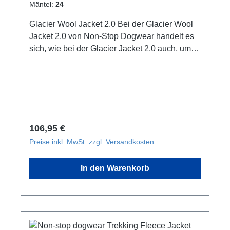
Mäntel:
24
Glacier Wool Jacket 2.0 Bei der Glacier Wool
Jacket 2.0 von Non-Stop Dogwear handelt es
sich, wie bei der Glacier Jacket 2.0 auch, um
eine reine Winterjacke. Sie besteht aus drei
Schichten, die gemeinsam dafür sorgen, dass
dein Hund trocken und warm bleibt. Das
Außenmaterial besteht aus einer polyestermix
Membran, die bei einer Wassersäule von
10.000mm wasserdicht ist. Für eine längere
Regulärer Preis:
106,95 €
Haltbarkeit ist diese an den wichtigen Stellen
Preise inkl. MwSt. zzgl. Versandkosten
verstärkt worden. Ihre mittlere Schicht besteht
aus einer recycelten ECO-Isolierung, die leicht
In den Warenkorb
im Gewicht ist und keine Feuchtigkeit annimmt.
Das bedeutet, dass, selbst wenn die Jacke
nass wird, sie ihr Gewicht beibehält. Im
Gegensatz zu Glacier Jacket 2.0 wurde der
Glacier Wool Jacket ein Innenleben aus