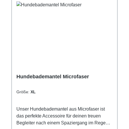
sind verstellbar, um sie optimal an Deinen
37g/m²Innenmaterial: PrimaLoft® Black
Hund anzupassen. Alle Hunde verdienen
Insulation Eco, 100g/m² Größe 24-36, 133
maximale Sicherheit, wenn es draußen dunkel
g/m2²Größe 40-90, bluesign®
ist. Deshalb ist die Reflection blanket in den
zertifiziertWasserdichtigkeit: 10.000
Größen XXS bis XXL erhältlich.Größentabelle
mmAtmungsaktivität: 3.000 g/m²/24
Std. WaschanleitungMaschinenwäsche bis
max. 30°Nicht bleichenNicht
trocknergeeignetNicht bügelnNicht schleudern
Hundebademantel Microfaser
Größe:
XL
Unser Hundebademantel aus Microfaser ist
das perfekte Accessoire für deinen treuen
Begleiter nach einem Spaziergang im Regen