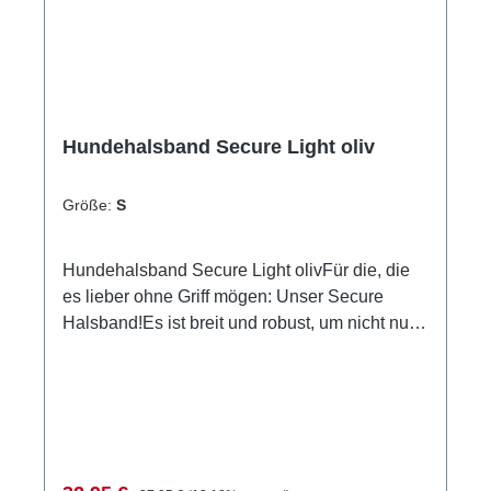
Hundehalsband Secure Light oliv
Größe:
S
Hundehalsband Secure Light olivFür die, die
es lieber ohne Griff mögen: Unser Secure
Halsband!Es ist breit und robust, um nicht nur
bequem zu sein, sondern auch Sicherheit zu
gewährleisten.Inklusive seiner Neopren-
Polsterung und Reflektorstreifen ist das
Halsband ca. 4cm breit und mit einer stabilen
Alu-Schnalle ausgestattet, um auch die starken
Jungs und Mädels unter den Hunden halten zu
Regulärer Preis: