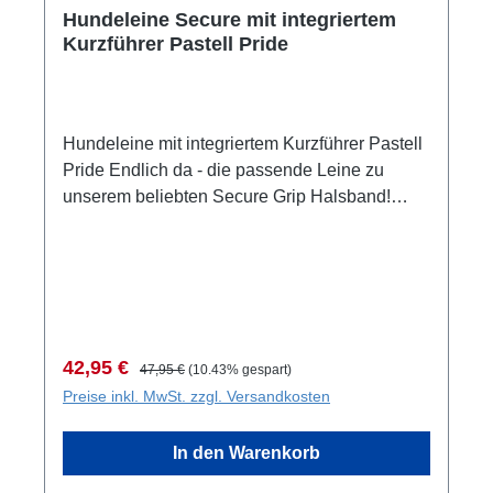
Hundeleine Secure mit integriertem
Kurzführer Pastell Pride
Hundeleine mit integriertem Kurzführer Pastell
Pride Endlich da - die passende Leine zu
unserem beliebten Secure Grip Halsband!
Jetzt mit integriertem Kurzführer in der
Leine!Die Leine ist 2,4 Meter lang und dreifach
verstellbar. Sie verfügt über
Sicherheitskarabiner aus Hartaluminium und
ist dadurch haltbar und dennoch leicht. Mit
knapp 150g wiegt sie nicht mehr als
Verkaufspreis:
Regulärer Preis:
42,95 €
47,95 €
(10.43% gespart)
herkömmliche Leinen. Der
Preise inkl. MwSt. zzgl. Versandkosten
Sicherheitskarabiner lässt sich nur öffnen,
wenn er an beiden Seiten gleichzeitig betätigt
In den Warenkorb
wird, um ein versehentliches Befreien des
Hundes zu verhindern.