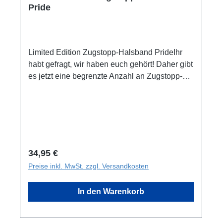
Pride
Limited Edition Zugstopp-Halsband PrideIhr
habt gefragt, wir haben euch gehört! Daher gibt
es jetzt eine begrenzte Anzahl an Zugstopp-
Halsbändern in unserem beliebten Pride-
Design.HighlightsVerstellbar von 35-45cm
(geschlossener Zustand)Schwarze Beschläge
zur optischen AbrundungLimitierte
AuflagePflegehinweiseHandwäschenicht in
den Trockner geben
Regulärer Preis:
34,95 €
Preise inkl. MwSt. zzgl. Versandkosten
In den Warenkorb