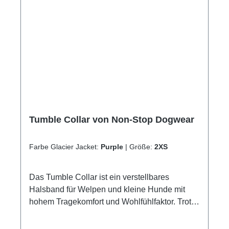
Größenverteilung!PflegehinweiseHandwäsche
nicht in den Trockner gebenGrößentabelle
Größe für HalsumfangM35 - 45 cmL40 - 55
cmXL50 - 65 cm
Tumble Collar von Non-Stop Dogwear
Farbe Glacier Jacket:
Purple
|
Größe:
2XS
Das Tumble Collar ist ein verstellbares
Halsband für Welpen und kleine Hunde mit
hohem Tragekomfort und Wohlfühlfaktor. Trotz
des geringen Gewichts erfüllt das Halsband,
dank hochwertigem Nylongewebe,