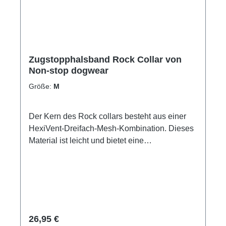
den Trockner gebenschwarze Lackierung an
den Beschlägen kann bei Benutzung Kratzer
bekommenGrößentabelle Die Slim Edition ist
ausschließlich für einen Halsumfang von 35-
45cm erhältlich.
Zugstopphalsband Rock Collar von
Non-stop dogwear
Größe:
M
Der Kern des Rock collars besteht aus einer
HexiVent-Dreifach-Mesh-Kombination. Dieses
Material ist leicht und bietet eine
Luftdurchlässigkeit, ohne auf Qualität zu
verzichten. An heißen Sommertagen ist dsaas
Halsband atmungsaktiv. Es trocknet schnell
nach einem spaziergang an regnerischen
Tagen. Das Rock collar ist ein
Zugstopphalsband, das durch sein Design
Regulärer Preis:
26,95 €
dem Hund ein direktes Feedback gibt und