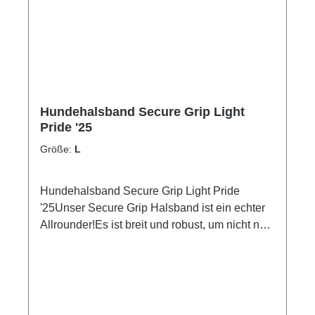
Hundehalsband Secure Grip Light
Pride '25
Größe:
L
Hundehalsband Secure Grip Light Pride
'25Unser Secure Grip Halsband ist ein echter
Allrounder!Es ist breit und robust, um nicht nur
bequem zu sein, sondern auch Sicherheit zu
gewährleisten.Inklusive seiner Neopren-
Polsterung ist das Halsband ca. 4cm breit und
mit einer stabilen Alu-Schnalle ausgestattet,
um auch die starken Jungs und Mädels unter