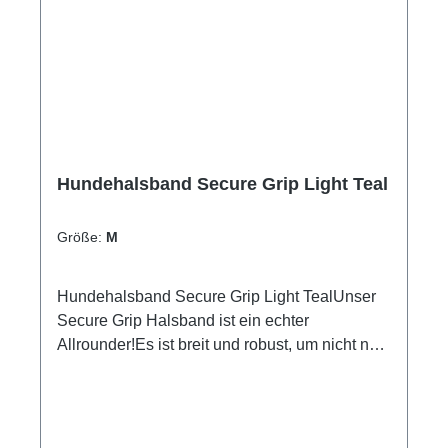
Hundehalsband Secure Grip Light Teal
Größe:
M
Hundehalsband Secure Grip Light TealUnser
Secure Grip Halsband ist ein echter
Allrounder!Es ist breit und robust, um nicht nur
bequem zu sein, sondern auch Sicherheit zu
gewährleisten.Inklusive seiner Neopren-
Polsterung ist das Halsband ca. 4cm breit (bei
Größe S 2,5cm) und mit einer stabilen Alu-