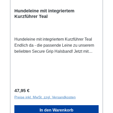
Hundeleine mit integriertem
Kurzführer Teal
Hundeleine mit integriertem Kurzführer Teal
Endlich da - die passende Leine zu unserem
beliebten Secure Grip Halsband! Jetzt mit
integriertem Kurzführer in der Leine!Die Leine
ist 2,4 Meter lang und dreifach verstellbar. Sie
verfügt über Sicherheitskarabiner aus
Hartaluminium und ist dadurch haltbar und
dennoch leicht. Mit knapp 150g wiegt sie nicht
mehr als herkömmliche Leinen. Der
Regulärer Preis:
47,95 €
Sicherheitskarabiner lässt sich nur öffnen,
Preise inkl. MwSt. zzgl. Versandkosten
wenn er an beiden Seiten gleichzeitig betätigt
wird, um ein versehentliches Befreien des
In den Warenkorb
Hundes zu verhindern.