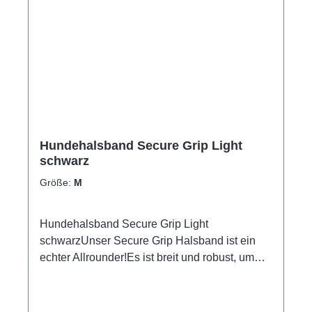
cmM35 - 45 cmL40 - 55 cm
Hundehalsband Secure Grip Light
schwarz
Größe:
M
Hundehalsband Secure Grip Light
schwarzUnser Secure Grip Halsband ist ein
echter Allrounder!Es ist breit und robust, um
nicht nur bequem zu sein, sondern auch
Sicherheit zu gewährleisten.Inklusive seiner
Neopren-Polsterung ist das Halsband ca. 4cm