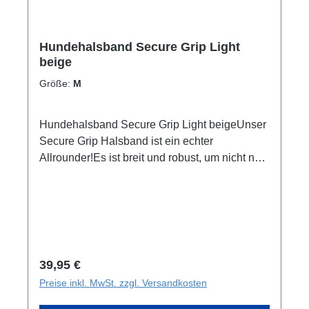
Hundehalsband Secure Grip Light
beige
Größe:
M
Hundehalsband Secure Grip Light beigeUnser
Secure Grip Halsband ist ein echter
Allrounder!Es ist breit und robust, um nicht nur
bequem zu sein, sondern auch Sicherheit zu
gewährleisten.Inklusive seiner Neopren-
Polsterung ist das Halsband ca. 4cm breit und
mit einer stabilen Alu-Schnalle ausgestattet,
um auch die starken Jungs und Mädels unter
den Hunden halten zu können.Für schnellen
Regulärer Preis:
39,95 €
Zugriff auf den Hund ist es mit einem Griff
Preise inkl. MwSt. zzgl. Versandkosten
ausgestattet, der innen ebenfalls mit Neopren
gepolstert ist, um besonders weich in der Hand