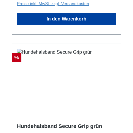
Preise inkl. MwSt. zzgl. Versandkosten
gleichzeitig einfach an- und auszuziehen
ist.Größentabelle
In den Warenkorb
Rabatt
%
Hundehalsband Secure Grip grün