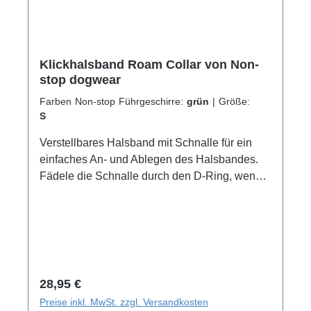
Klickhalsband Roam Collar von Non-
stop dogwear
Farben Non-stop Führgeschirre:
grün
|
Größe:
S
Verstellbares Halsband mit Schnalle für ein
einfaches An- und Ablegen des Halsbandes.
Fädele die Schnalle durch den D-Ring, wenn
Du es Deinem Hund anziehst. Dadurch wird
jeglicher Druck gleichmäßig über die
Oberfläche des Halsbandes verteilt, wodurch
es angenehm zu tragen ist. Die Innenseite des
Roam collars ist mit weichem und
strapazierfähigem Neopren gepolstert. Alle
Regulärer Preis:
28,95 €
Nähte und Kanten auf der Innenseite sind mit
Preise inkl. MwSt. zzgl. Versandkosten
der glatten Seite zum Hund hin genäht, um