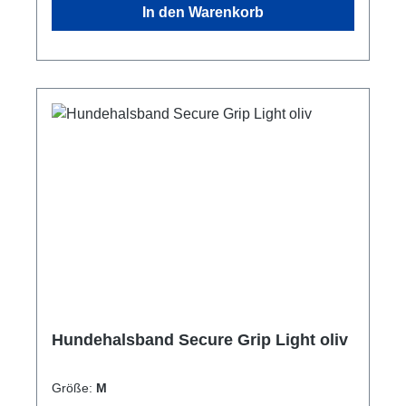
In den Warenkorb
zu liegen.HighlightsGriff am
Halsbandbesonders robuste Schnallematt
silberne Beschläge zur optischen
Abrundungjetzt extra leicht!Neue
Größenverteilung!PflegehinweiseHandwäsche
nicht in den Trockner gebenGrößentabelle
Größe für HalsumfangM35 - 45 cmL40 - 55 cm
Hundehalsband Secure Grip Light oliv
Größe:
M