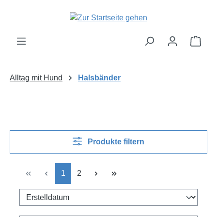
Zum Hauptinhalt springen
Ware
Alltag mit Hund
Halsbänder
Produkte filtern
Seite
Seite
1
2