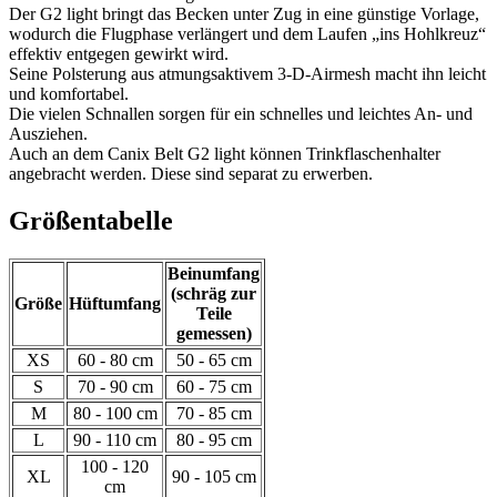
Der G2 light bringt das Becken unter Zug in eine günstige Vorlage,
wodurch die Flugphase verlängert und dem Laufen „ins Hohlkreuz“
effektiv entgegen gewirkt wird.
Seine Polsterung aus atmungsaktivem 3-D-Airmesh macht ihn leicht
und komfortabel.
Die vielen Schnallen sorgen für ein schnelles und leichtes An- und
Ausziehen.
Auch an dem Canix Belt G2 light können Trinkflaschenhalter
angebracht werden. Diese sind separat zu erwerben.
Größentabelle
Beinumfang
(schräg zur
Größe
Hüftumfang
Teile
gemessen)
XS
60 - 80 cm
50 - 65 cm
S
70 - 90 cm
60 - 75 cm
M
80 - 100 cm
70 - 85 cm
L
90 - 110 cm
80 - 95 cm
100 - 120
XL
90 - 105 cm
cm