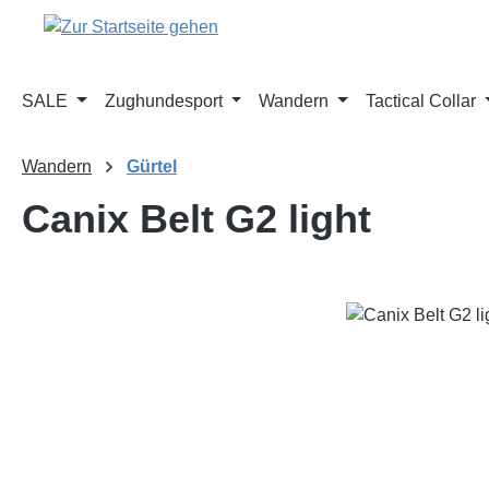
m Hauptinhalt springen
Zur Suche springen
Zur Hauptnavigation springen
SALE
Zughundesport
Wandern
Tactical Collar
Wandern
Gürtel
Canix Belt G2 light
Bildergalerie überspringen