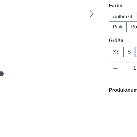
auswä
Farbe
Anthrazit
Pink
Ro
ausw
Größe
XS
S
Produkt 
Produktnu