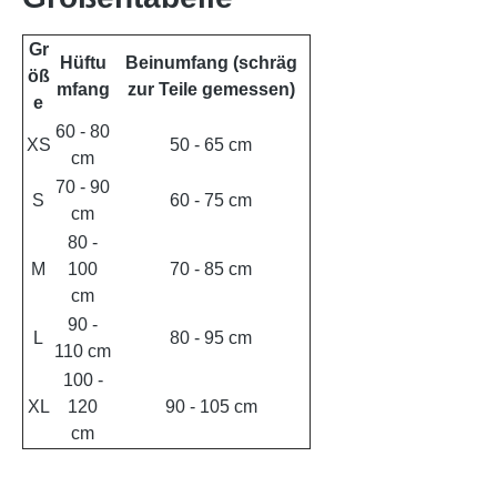
Gr
Hüftu
Beinumfang (schräg
öß
mfang
zur Teile gemessen)
e
60 - 80
XS
50 - 65 cm
cm
70 - 90
S
60 - 75 cm
cm
80 -
M
100
70 - 85 cm
cm
90 -
L
80 - 95 cm
110 cm
100 -
XL
120
90 - 105 cm
cm