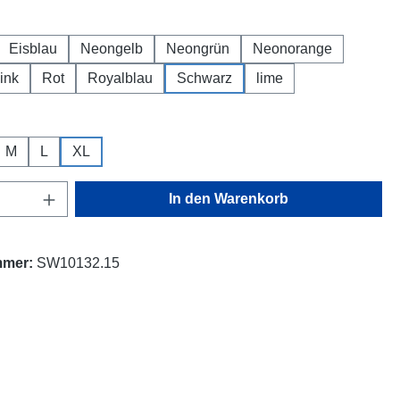
hlen
Eisblau
Neongelb
Neongrün
Neonorange
ink
Rot
Royalblau
Schwarz
lime
ählen
M
L
XL
Anzahl: Gib den gewünschten Wert ein oder
In den Warenkorb
mmer:
SW10132.15