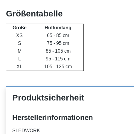
Größentabelle
Größe
Hüftumfang
XS
65 - 85 cm
S
75 - 95 cm
M
85 - 105 cm
L
95 - 115 cm
XL
105 - 125 cm
Produktsicherheit
Herstellerinformationen
SLEDWORK