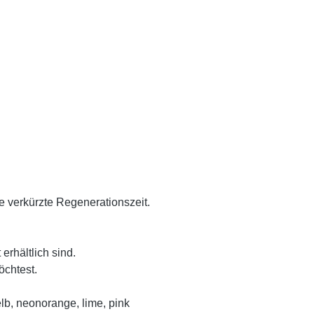
ne verkürzte Regenerationszeit.
rhältlich sind.
öchtest.
elb, neonorange, lime, pink