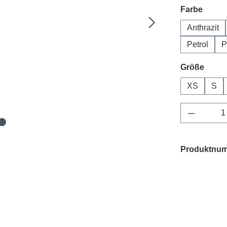
auswä
Farbe
Anthrazit
Petrol
P
ausw
Größe
XS
S
Produkt 
Produktnu