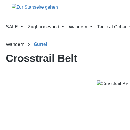
m Hauptinhalt springen
Zur Suche springen
Zur Hauptnavigation springen
SALE
Zughundesport
Wandern
Tactical Collar
Wandern
Gürtel
Crosstrail Belt
Bildergalerie überspringen