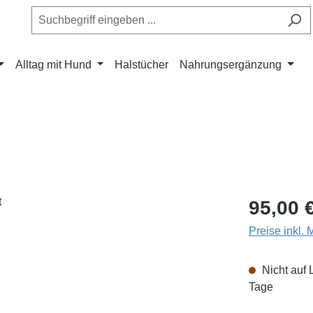
Alltag mit Hund
Halstücher
Nahrungsergänzung
Regulärer Pr
95,00 
Preise inkl.
Nicht auf 
Tage