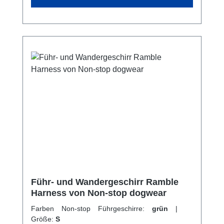
Halter.Größentabelle
40°C. Technische Spezifikationen: Nylon-
Ripstop Nylon-Gurtband Hypalon-
Verstärkungen Geschlossenzelliger
Schaumstoffkern Duraflex®-Schnallen 3M™
reflektierend D-Ring
Führ- und Wandergeschirr Ramble
Harness von Non-stop dogwear
Farben Non-stop Führgeschirre:
grün
|
Größe:
S