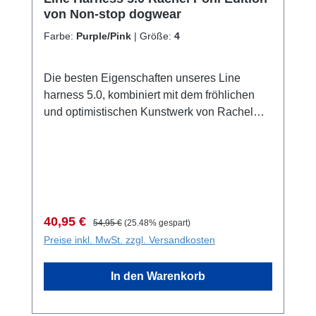
von Non-stop dogwear
Farbe:
Purple/Pink
|
Größe:
4
Die besten Eigenschaften unseres Line
harness 5.0, kombiniert mit dem fröhlichen
und optimistischen Kunstwerk von Rachel
Pohl bringen Deinen Hund und das Line
harness 5.0 Rachel Pohl edition zu neuen
Horizonten.Durch die Zusammenarbeit mit
der renommierten Künstlerin Rachel Pohl
wollten wir über den reinen Nutzwert
hinausgehen und unsere Leidenschaft für die
Verkaufspreis:
Regulärer Preis:
40,95 €
54,95 €
(25.48% gespart)
Natur und die Verbundenheit mit unseren
Preise inkl. MwSt. zzgl. Versandkosten
Hunden zum Ausdruck bringen. Diese Serie
fängt die Essenz der majestätischen
In den Warenkorb
norwegischen Landschaften ein und erweckt
Deine Lieblingswandergebiete zum
Leben.Das Geschirr zeigt auf dem