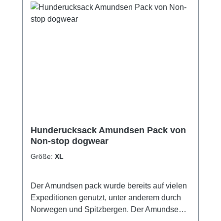
dank des langen Unterbruststegs einen
bewegungsfreundlichen Abstand zu den
Vorderbeinen, so dass die Achseln geschont
werden. Das Gurtband ist in der kleinsten
Einstellung komplett mit luftdurchlässigen
Schaumstoff gepolstert und dieser wiederum
ist mit Cordura (hoch abriebfestes Material)
eingefasst.
Hunderucksack Amundsen Pack von
Non-stop dogwear
Größe:
XL
Der Amundsen pack wurde bereits auf vielen
Expeditionen genutzt, unter anderem durch
Norwegen und Spitzbergen. Der Amundsen