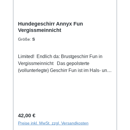
ist mit Cordura (hoch abriebfestes Material)
eingefasst. * diese Farbe ist nur kurzfristig im
Sortiment
Hundegeschirr Annyx Fun
Vergissmeinnicht
Größe:
S
Limited! Endlich da: Brustgeschirr Fun in
Vergissmeinnicht Das gepolsterte
(vollunterlegte) Geschirr Fun ist im Hals- und
Brustbereich individuell einstellbar und zwei
Steckschnallen sorgen für einen bequemen
Einstieg. Das Geschirr ist so aufgebaut, dass
es sich dem Körperbau des Hundes
ergonomisch anpasst, dadurch entsteht eine
optimale Zugverteilung, die den Rücken Ihres
Regulärer Preis:
42,00 €
Hundes schont. Voraussetzung hierfür ist,
Preise inkl. MwSt. zzgl. Versandkosten
dass die Leine ausschließlich an dem dafür