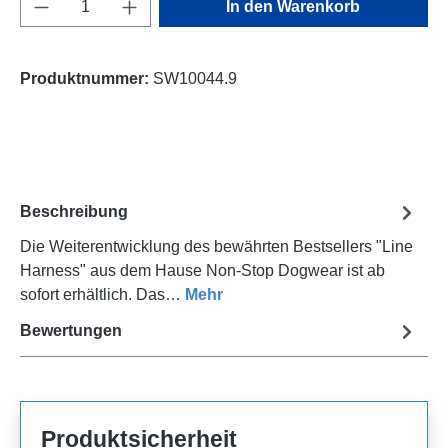
Produkt Anzahl: Gib den gewünschten Wert e
In den Warenkorb
Produktnummer:
SW10044.9
Beschreibung
Die Weiterentwicklung des bewährten Bestsellers "Line
Harness" aus dem Hause Non-Stop Dogwear ist ab
sofort erhältlich. Das…
Mehr
Bewertungen
Produktsicherheit