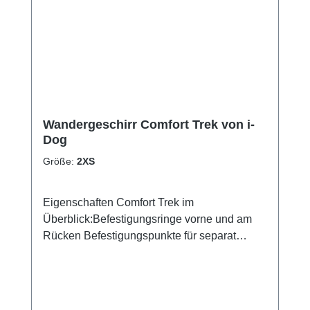
Wandergeschirr Comfort Trek von i-
Dog
Größe:
2XS
Eigenschaften Comfort Trek im
Überblick:Befestigungsringe vorne und am
Rücken Befestigungspunkte für separat
erhältliche Hundepacktaschen Haltegriff
Abnehmbarer Zugriemen Außenstoff
Polyester Mesh-Schaumstoff-Futter
Reflektierende Paspel Verstellbar Mit dem