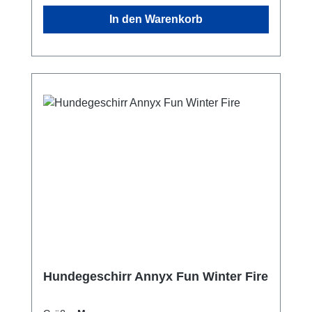
vorgesehenen Leinenring eingehakt wird. Wir
In den Warenkorb
raten grundsätzlich davon ab den Karabiner
der Leine an einem der anderen, vorderen
Ringe einzuhaken, da sich das Geschirr
verzieht und das Gurtband einem erhöhten
Verschleiß unterliegt. Die umlaufenden Gurte
im Brustbereich bilden dank des langen
Unterbruststegs einen
bewegungsfreundlichen Abstand zu den
Vorderbeinen, so dass die Achseln geschont
werden. Das Gurtband ist in der kleinsten
Einstellung komplett mit luftdurchlässigen
Schaumstoff gepolstert und dieser wiederum
ist mit Cordura (hoch abriebfestes Material)
eingefasst. * diese Farbe ist nur kurzfristig im
Sortiment
Hundegeschirr Annyx Fun Winter Fire