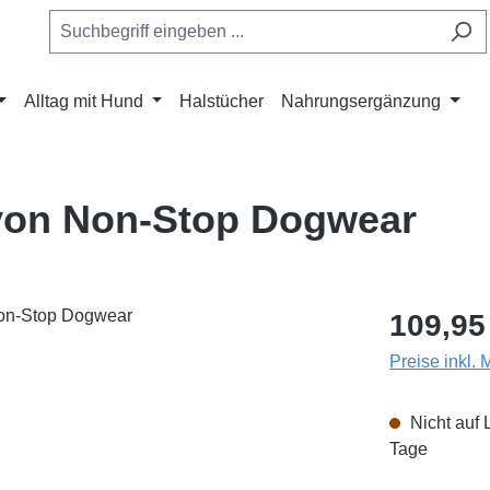
Alltag mit Hund
Halstücher
Nahrungsergänzung
 von Non-Stop Dogwear
Regulärer Pr
109,95
Preise inkl.
Nicht auf 
Tage