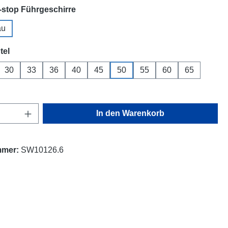
auswählen
stop Führgeschirre
au
auswählen
tel
30
33
36
40
45
50
55
60
65
Anzahl: Gib den gewünschten Wert ein oder
In den Warenkorb
mmer:
SW10126.6