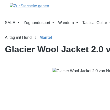
m Hauptinhalt springen
Zur Suche springen
Zur Hauptnavigation springen
SALE
Zughundesport
Wandern
Tactical Collar
Alltag mit Hund
Mäntel
Glacier Wool Jacket 2.0
Bildergalerie überspringen