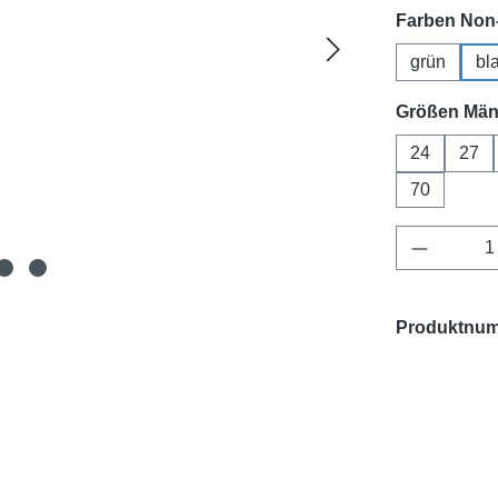
Farben Non-
grün
bl
Größen Män
24
27
70
Produkt 
Produktnu