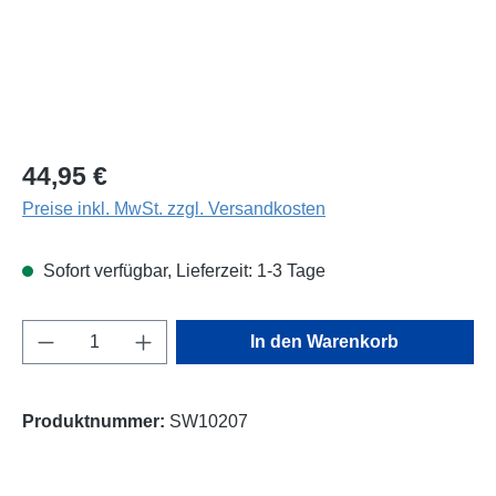
Regulärer Preis:
44,95 €
Preise inkl. MwSt. zzgl. Versandkosten
Sofort verfügbar, Lieferzeit: 1-3 Tage
Produkt Anzahl: Gib den gewünschten Wert e
In den Warenkorb
Produktnummer:
SW10207