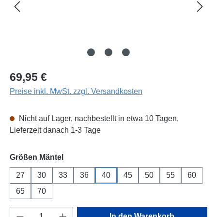
Regulärer Preis:
69,95 €
Preise inkl. MwSt. zzgl. Versandkosten
Nicht auf Lager, nachbestellt in etwa 10 Tagen,
Lieferzeit danach 1-3 Tage
auswählen
Größen Mäntel
27
30
33
36
40
45
50
55
60
65
70
Produkt Anzahl: Gib den gewünschten Wert e
In den Warenkorb