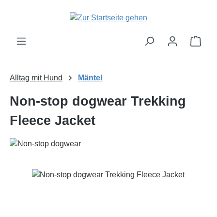
Zum Hauptinhalt springen
Ware
Alltag mit Hund
Mäntel
Non-stop dogwear Trekking
Fleece Jacket
Bildergalerie überspringen