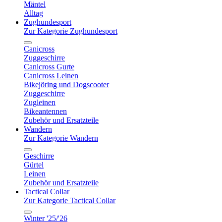
Mäntel
Alltag
Zughundesport
Zur Kategorie Zughundesport
Canicross
Zuggeschirre
Canicross Gurte
Canicross Leinen
Bikejöring und Dogscooter
Zuggeschirre
Zugleinen
Bikeantennen
Zubehör und Ersatzteile
Wandern
Zur Kategorie Wandern
Geschirre
Gürtel
Leinen
Zubehör und Ersatzteile
Tactical Collar
Zur Kategorie Tactical Collar
Winter '25/'26