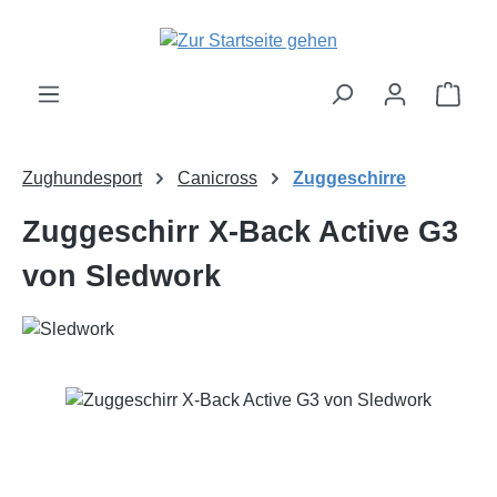
Zum Hauptinhalt springen
Ware
Zughundesport
Canicross
Zuggeschirre
Zuggeschirr X-Back Active G3
von Sledwork
Bildergalerie überspringen