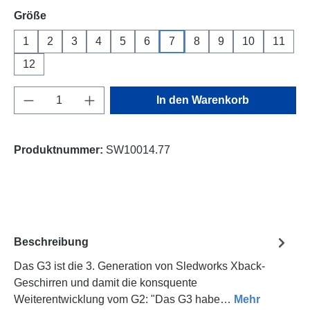
auswählen
Größe
1
2
3
4
5
6
7
8
9
10
11
12
Produkt Anzahl: Gib den gewünschten Wert e
In den Warenkorb
Produktnummer:
SW10014.77
Beschreibung
Das G3 ist die 3. Generation von Sledworks Xback-
Geschirren und damit die konsquente
Weiterentwicklung vom G2: "Das G3 habe…
Mehr