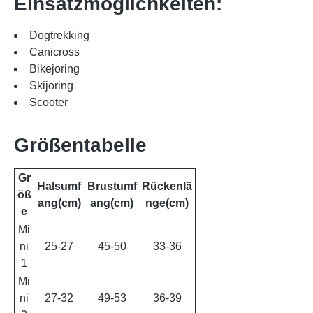
Einsatzmöglichkeiten:
Dogtrekking
Canicross
Bikejoring
Skijoring
Scooter
Größentabelle
Gr
Halsumf
Brustumf
Rückenlä
öß
ang(cm)
ang(cm)
nge(cm)
e
Mi
ni
25-27
45-50
33-36
1
Mi
ni
27-32
49-53
36-39