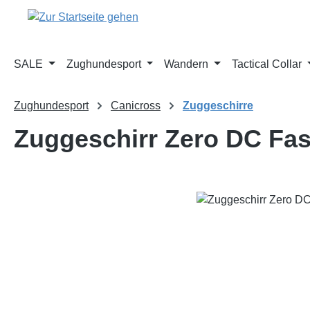
m Hauptinhalt springen
Zur Suche springen
Zur Hauptnavigation springen
SALE
Zughundesport
Wandern
Tactical Collar
Zughundesport
Canicross
Zuggeschirre
Zuggeschirr Zero DC Fas
Bildergalerie überspringen