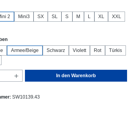
ählen
ini 2
Mini3
SX
SL
S
M
L
XL
XXL
auswählen
rben
ge
Armee/Beige
Schwarz
Violett
Rot
Türkis
Anzahl: Gib den gewünschten Wert ein oder
In den Warenkorb
mmer:
SW10139.43