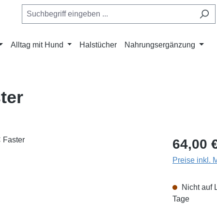
Alltag mit Hund
Halstücher
Nahrungsergänzung
ter
Regulärer Pr
64,00 
Preise inkl.
Nicht auf 
Tage