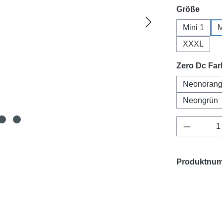
ausw
Größe
Mini 1
M
XXXL
Zero Dc Fa
Neonoran
Neongrün
Produkt 
Produktnu