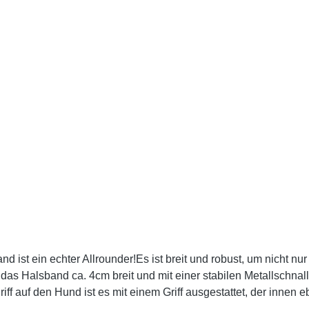
st ein echter Allrounder!Es ist breit und robust, um nicht nu
 das Halsband ca. 4cm breit und mit einer stabilen Metallschna
f auf den Hund ist es mit einem Griff ausgestattet, der innen e
sbandbesonders robuste Schnalleschwarze Beschläge zur optis