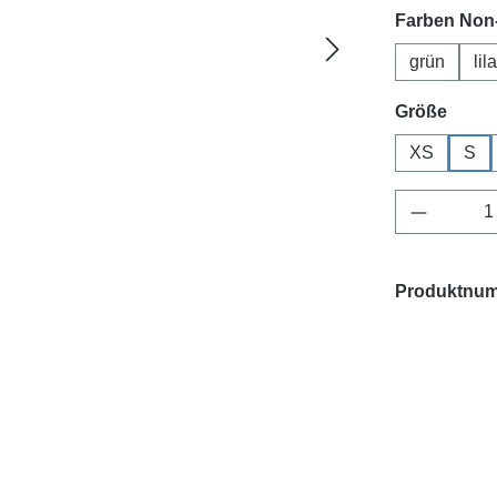
Farben Non-
grün
lila
ausw
Größe
XS
S
Produkt 
Produktnu