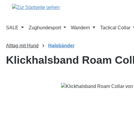
m Hauptinhalt springen
Zur Suche springen
Zur Hauptnavigation springen
SALE
Zughundesport
Wandern
Tactical Collar
Alltag mit Hund
Halsbänder
Klickhalsband Roam Col
Bildergalerie überspringen