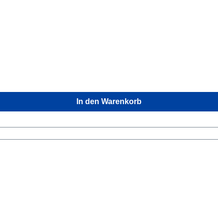
ratzer bekommenGrößentabelle Größe für HalsumfangS35 - 45 cmM40 - 55 cmL (5cm
In den Warenkorb