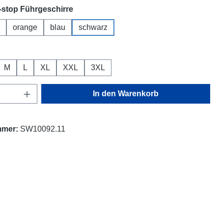
auswählen
stop Führgeschirre
orange
blau
schwarz
ählen
M
L
XL
XXL
3XL
Anzahl: Gib den gewünschten Wert ein oder
In den Warenkorb
mmer:
SW10092.11