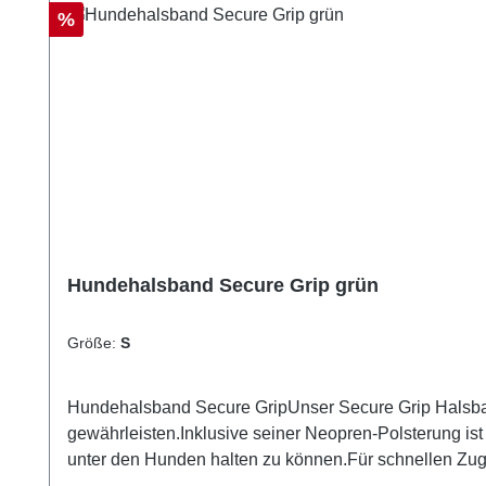
Rabatt
%
Hundehalsband Secure Grip grün
Größe:
S
Hundehalsband Secure GripUnser Secure Grip Halsband i
gewährleisten.Inklusive seiner Neopren-Polsterung ist
unter den Hunden halten zu können.Für schnellen Zugrif
weich in der Hand zu liegen.HighlightsGriff am Hal