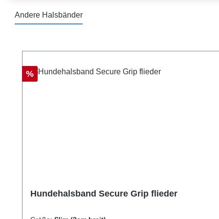
Andere Halsbänder
Produktgalerie überspringen
Rabatt
%
Hundehalsband Secure Grip flieder