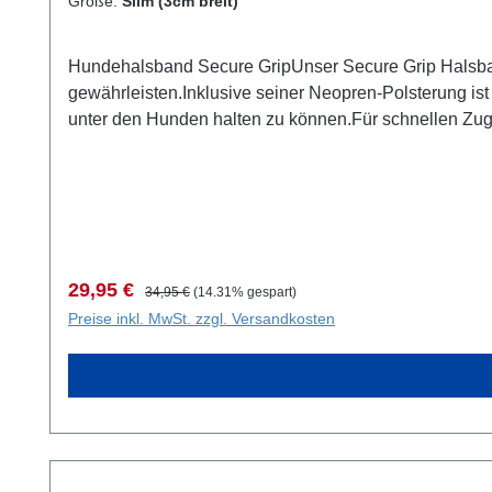
Größe:
Slim (3cm breit)
Hundehalsband Secure GripUnser Secure Grip Halsband i
gewährleisten.Inklusive seiner Neopren-Polsterung ist
unter den Hunden halten zu können.Für schnellen Zugrif
weich in der Hand zu liegen.HighlightsGriff am Hal
Trockner gebenschwarze Lackierung an den Beschlägen kann bei Benutzung K
breit)50 - 65 cmSlim35 - 45 cm
Verkaufspreis:
Regulärer Preis:
29,95 €
34,95 €
(14.31% gespart)
Preise inkl. MwSt. zzgl. Versandkosten