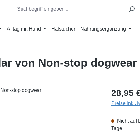
Alltag mit Hund
Halstücher
Nahrungsergänzung
lar von Non-stop dogwear
Regulärer Pr
28,95 
Preise inkl.
Nicht auf 
Tage