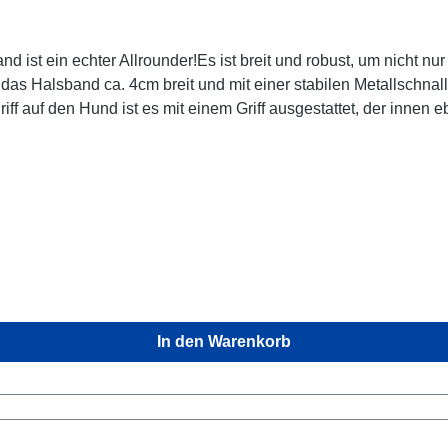
st ein echter Allrounder!Es ist breit und robust, um nicht nu
 das Halsband ca. 4cm breit und mit einer stabilen Metallschna
f auf den Hund ist es mit einem Griff ausgestattet, der innen e
sbandbesonders robuste Schnalleschwarze Beschläge zur optis
ratzer bekommenGrößentabelle Größe für HalsumfangS35 - 45 cmM40 - 55 cmL (5cm
In den Warenkorb